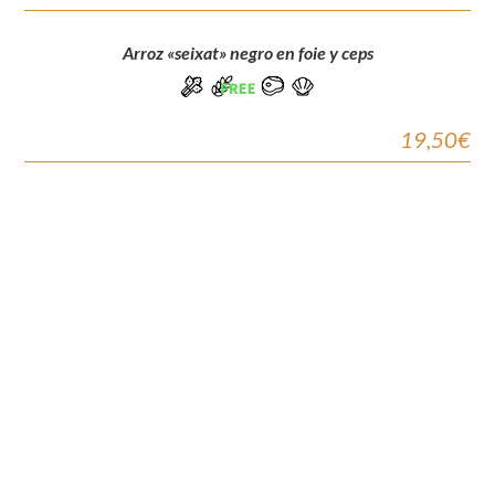
Arroz «seixat» negro en foie y ceps
19,50€
Arroz con chapadillo de anguila
19,50€
Arroz con gamba roja
21,90€