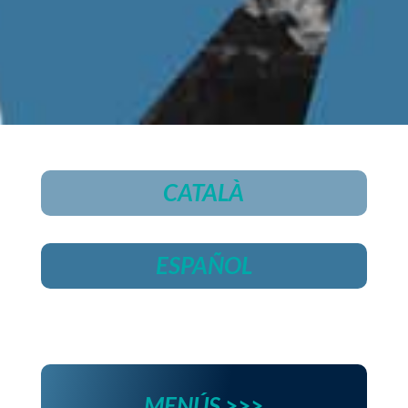
CATALÀ
ESPAÑOL
MENÚS >>>